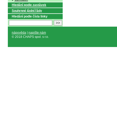
Hledání podle zastávek
Souhrnné jízdní řády
Hledání podle čísla linky
nápověda
|
napište nám
© 2018 CHAPS spol. s r.o.