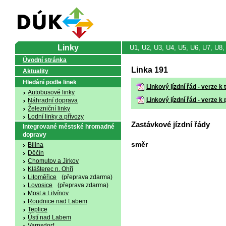
Linky
U1, U2, U3, U4, U5, U6, U7, U8, 
Úvodní stránka
Linka 191
Aktuality
Hledání podle linek
Linkový jízdní řád - verze k 
Autobusové linky
Linkový jízdní řád - verze k 
Náhradní doprava
Železniční linky
Lodní linky a přívozy
Zastávkové jízdní řády
Integrované městské hromadné
dopravy
směr
Bílina
Děčín
Chomutov a Jirkov
Klášterec n. Ohří
Litoměřice
(přeprava zdarma)
Lovosice
(přeprava zdarma)
Most a Litvínov
Roudnice nad Labem
Teplice
Ústí nad Labem
Varnsdorf