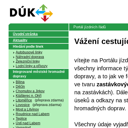
Portál jízdních řádů
Úvodní stránka
Vážení cestujíc
Aktuality
Hledání podle linek
Autobusové linky
Náhradní doprava
vítejte na Portálu j
Železniční linky
Lodní linky a přívozy
všechny informace týk
Integrované městské hromadné
dopravy, a to jak ve
dopravy
Bílina
ve tvaru
zastávkovýc
Děčín
Chomutov a Jirkov
na zastávkách). Dál
Klášterec n. Ohří
úseků a odkazy na st
Litoměřice
(přeprava zdarma)
Lovosice
(přeprava zdarma)
hromadných doprav.
Most a Litvínov
Roudnice nad Labem
Teplice
Ústí nad Labem
Všechny údaje vyjadř
Varnsdorf