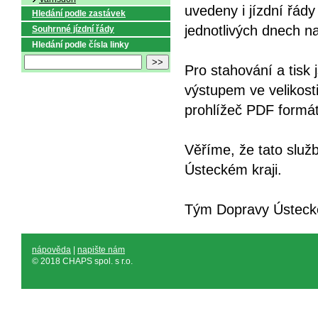
uvedeny i jízdní řád
Hledání podle zastávek
jednotlivých dnech na
Souhrnné jízdní řády
Hledání podle čísla linky
Pro stahování a tisk 
výstupem ve velikost
prohlížeč PDF formát
Věříme, že tato služ
Ústeckém kraji.
Tým Dopravy Ústeck
nápověda
|
napište nám
© 2018 CHAPS spol. s r.o.