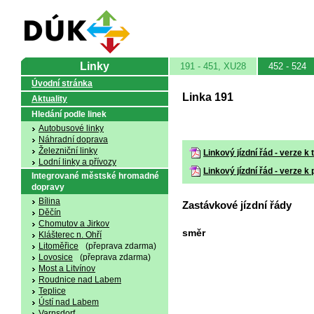
Linky
191 - 451, XU28
452 - 524
Úvodní stránka
Linka 191
Aktuality
Hledání podle linek
Autobusové linky
Náhradní doprava
Železniční linky
Linkový jízdní řád - verze k 
Lodní linky a přívozy
Linkový jízdní řád - verze k 
Integrované městské hromadné
dopravy
Bílina
Zastávkové jízdní řády
Děčín
Chomutov a Jirkov
směr
Klášterec n. Ohří
Litoměřice
(přeprava zdarma)
Lovosice
(přeprava zdarma)
Most a Litvínov
Roudnice nad Labem
Teplice
Ústí nad Labem
Varnsdorf