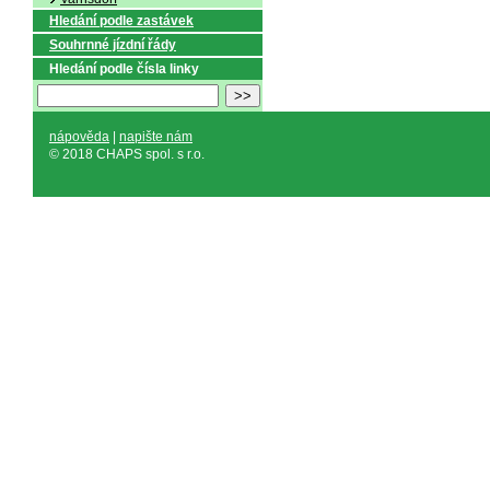
Hledání podle zastávek
Souhrnné jízdní řády
Hledání podle čísla linky
nápověda
|
napište nám
© 2018 CHAPS spol. s r.o.